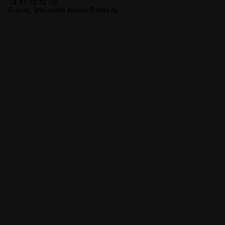
Tlf 41 10 72 09
E-post:
linn.beate.tellnes@telle.no