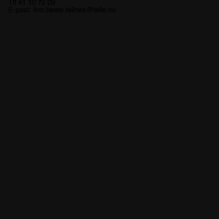
Tlf 41 10 72 09
E-post:
linn.beate.tellnes@telle.no